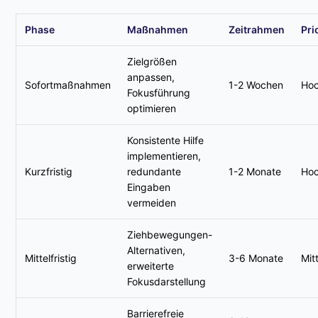
Phase
Maßnahmen
Zeitrahmen
Pri
Zielgrößen
anpassen,
Sofortmaßnahmen
1-2 Wochen
Ho
Fokusführung
optimieren
Konsistente Hilfe
implementieren,
Kurzfristig
redundante
1-2 Monate
Ho
Eingaben
vermeiden
Ziehbewegungen-
Alternativen,
Mittelfristig
3-6 Monate
Mitt
erweiterte
Fokusdarstellung
Barrierefreie