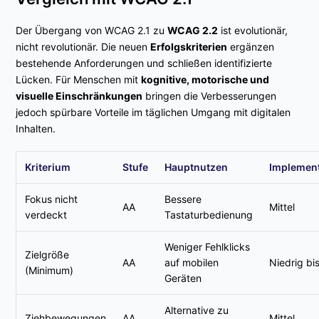
Der Übergang von WCAG 2.1 zu
WCAG 2.2
ist evolutionär,
nicht revolutionär. Die neuen
Erfolgskriterien
ergänzen
bestehende Anforderungen und schließen identifizierte
Lücken. Für Menschen mit
kognitive, motorische und
visuelle Einschränkungen
bringen die Verbesserungen
jedoch spürbare Vorteile im täglichen Umgang mit digitalen
Inhalten.
Kriterium
Stufe
Hauptnutzen
Implemen
Fokus nicht
Bessere
AA
Mittel
verdeckt
Tastaturbedienung
Weniger Fehlklicks
Zielgröße
AA
auf mobilen
Niedrig bis
(Minimum)
Geräten
Alternative zu
Ziehbewegungen
AA
Mittel