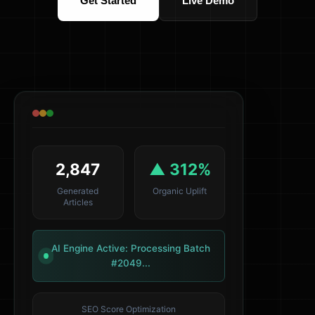
Get Started
Live Demo
2,847
▲ 312%
Generated
Organic Uplift
Articles
AI Engine Active: Processing Batch
#2049...
SEO Score Optimization